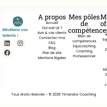
A propos
Mes pôles
M
de
of
Accueil
Qui suis-je ?
compétence
Révélons vos
Avis & cas clients
é
talents !
Bilan de
Contactez-moi
Eq
compétences
FAQ
Equicoaching
Blog
Coaching
Plan de site
Professionnel
Mentions légales
Mi
c
Tous droits réservés – © 2026 Timandra-Coaching