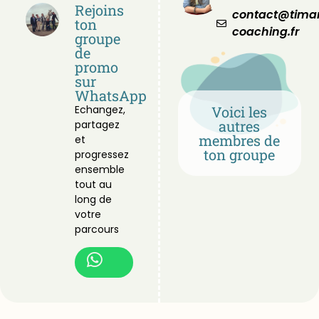
Rejoins
contact@tima
ton
coaching.fr
groupe
de
promo
sur
WhatsApp
Echangez,
Voici les
autres
partagez
membres de
et
ton groupe
progressez
ensemble
tout au
long de
votre
parcours