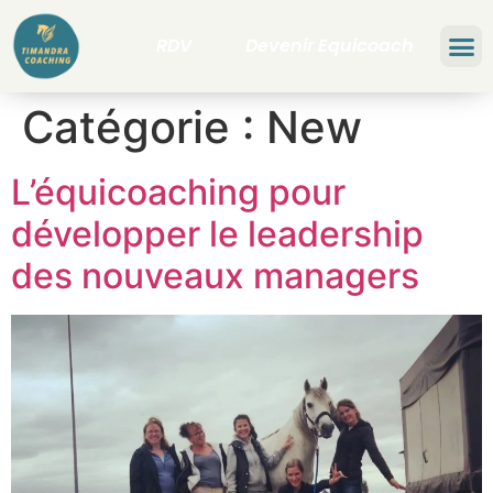
RDV
Devenir Equicoach
Bilan
Catégorie :
New
L’équicoaching pour
développer le leadership
des nouveaux managers