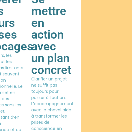
s
mettre
urs
en
 ses
action
ocages
avec
un plan
rs, les
et les
concret
s limitants
t souvent
Clarifier un projet
tion
ne suffit pas
ionnelle. Le
toujours pour
 met en
passer à l’action.
e ces
L’accompagnement
s sans les
avec le cheval aide
er,
à transformer les
tant d’en
prises de
e
conscience en
ence et de