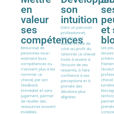
en
son
se
valeur
intuition
pe
ses
et
Dans un parcours
professionnel,
compétences
bl
l’intuition est
souvent mise de
Beaucoup de
Les peu
côté au profit du
personnes sous-
doutes 
rationnel. Le cheval
estiment leurs
schéma
invite à revenir à
compétences ou
freinen
l’écoute de ses
n’arrivent plus à les
l’évolu
ressentis, à faire
nommer. Le
profess
confiance à ses
cheval, par son
cheval
perceptions et à
feedback
lumièr
prendre des
immédiat et sans
blocage
décisions plus
jugement, permet
renforc
alignées.
de révéler des
permet
ressources souvent
prendr
invisibles.
consci