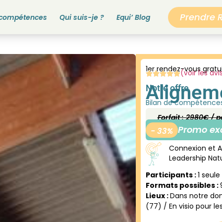
Prendre 
 compétences
Qui suis-je ?
Equi’ Blog
1er rendez-vous gratui
(voir les avi
Alignem
Notre offre
Bilan de compétences
Forfait : 2980€ / p
Promo exc
- 33%
Connexion et A
Leadership Nat
Participants :
1 seul
Formats possibles :
Lieux :
Dans notre dom
(77) / En visio pour 