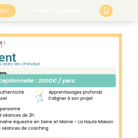
RDV
Devenir Equicoach
t !
s)
ent
 avec les chevaux
ers.
eptionnelle : 2000€ / pers.
uthenticité
Apprentissages profonds
urel
S’aligner à son projet
e personne
9 séances de 2h
aine équestre en Seine et Marne – La Haute Maison
les séances de coaching