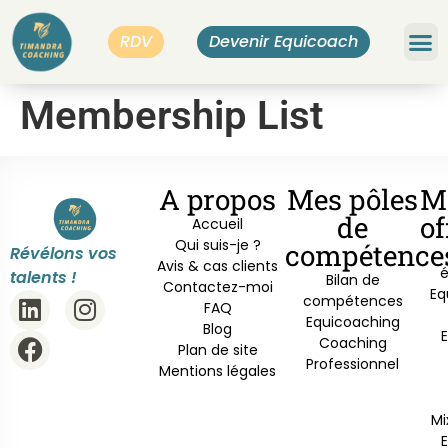
RDV
Devenir Equicoach
Bilan
Membership List
A propos
Mes pôles
M
de
of
Accueil
Qui suis-je ?
compétence
Révélons vos
Avis & cas clients
é
talents !
Bilan de
Contactez-moi
Eq
compétences
FAQ
Equicoaching
Blog
Coaching
Plan de site
Professionnel
Mentions légales
Mi