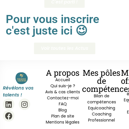
C'est parti !
Pour vous inscrire
c'est juste ici 😉
Voir toutes les Actus
A propos
Mes pôles
M
de
of
Accueil
Qui suis-je ?
compétence
Révélons vos
Avis & cas clients
é
talents !
Bilan de
Contactez-moi
Eq
compétences
FAQ
Equicoaching
Blog
Coaching
Plan de site
Professionnel
Mentions légales