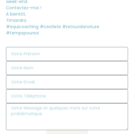
week-end.
Contactez-moi !
A bientôt,
Timandra
#equicoaching #cestlete #retouralanature
#tempspoursoi