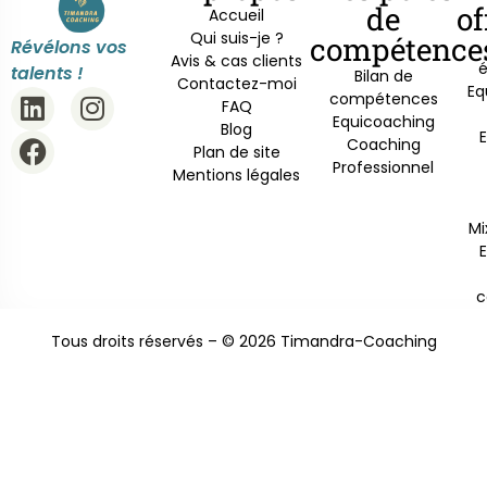
de
of
Accueil
Qui suis-je ?
compétence
Révélons vos
Avis & cas clients
é
talents !
Bilan de
Contactez-moi
Eq
compétences
FAQ
Equicoaching
Blog
Coaching
Plan de site
Professionnel
Mentions légales
Mi
c
Tous droits réservés – © 2026 Timandra-Coaching